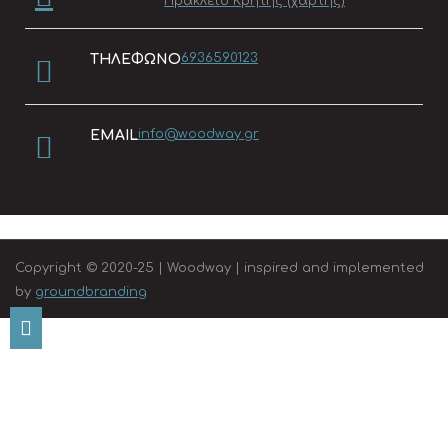
Ηράκλειο Κρήτης (χάρτης)
6936590123
ΤΗΛΈΦΩΝΟ
info@woodway.gr
EMAIL
Copyright © 2020-25 | Woodway | inspired and implemented
by
groundbranding