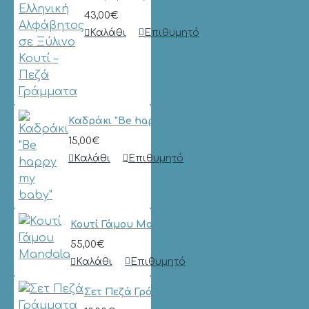
43,00€
Καλάθι
Επιθυμητό
Καδράκι "Be happy my baby"
15,00€
Καλάθι
Επιθυμητό
Κουτί Γάμου Mandala
55,00€
Καλάθι
Επιθυμητό
Σετ Πεζά Γράμματα & Σημεία Στίξης – Ελλ