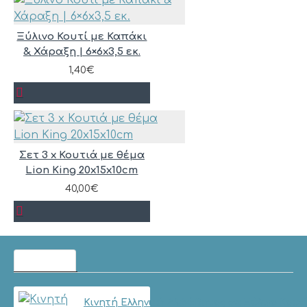
Ξύλινο Κουτί με Καπάκι
& Χάραξη | 6×6x3,5 εκ.
1,40€
Σετ 3 x Κουτιά με θέμα
Lion King 20x15x10cm
40,00€
ΔΗΜΟΦΙΛΉ
Κινητή Ελληνική Αλφάβητος σε Ξύλινο Κουτ